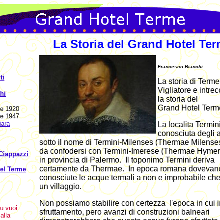
La Storia del Grand Hotel Ter
Francesco Bianchi
ti
La storia di Terme
Vigliatore e intre
hi
la storia del
Grand Hotel Term
me 1920
me 1947
iara
La localita Termin
conosciuta degli a
sotto il nome di Termini-Milenses (Thermae Milense
da confodersi con Termini-Imerese (Thermae Hyme
 Ciappazzi
in provincia di Palermo. Il toponimo Termini deriva
certamente da Thermae. In epoca romana dovevan
el Terme
conosciute le acque termali a non e improbabile che
un villaggio.
Non possiamo stabilire con certezza l'epoca in cui i
u vuoi
sfruttamento, pero avanzi di construzioni balneari
alla