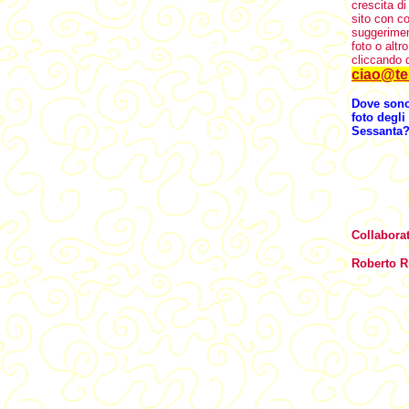
crescita di
sito con co
suggerimen
foto o altro
cliccando q
ciao@t
Dove sono 
foto degli
Sessanta
Collaborat
Roberto R