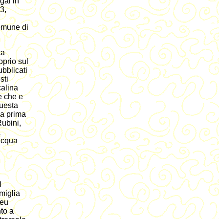
gai in
3,
Comune di
ca
oprio sul
ubblicati
sti
calina
e che e
uesta
la prima
Rubini,
a
'acqua
l
 miglia
seu
nto a