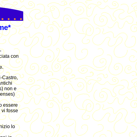
me*
-
cciata con
e.
i-Castro,
ntichi
s) non e
renses)
o essere
 vi fosse
nizio lo