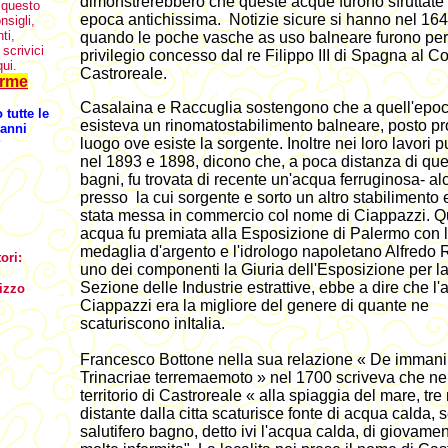
dimonstrerebbero che queste acque furono sfruttate 
 questo
epoca antichissima. Notizie sicure si hanno nel 164
nsigli,
ti,
quando le poche vasche as uso balneare furono per
 scrivici
privilegio concesso dal re Filippo III di Spagna al 
ui.
Castroreale.
erme
Casalaina e Raccuglia sostengono che a quell'epo
tutte le
esisteva un rinomatostabilimento balneare, posto pr
 anni
luogo ove esiste la sorgente. Inoltre nei loro lavori p
?
nel 1893 e 1898, dicono che, a poca distanza di que
bagni, fu trovata di recente un'acqua ferruginosa- al
presso la cui sorgente e sorto un altro stabilimento 
stata messa in commercio col nome di Ciappazzi. Q
acqua fu premiata alla Esposizione di Palermo con 
medaglia d'argento e l'idrologo napoletano Alfredo 
ori:
uno dei componenti la Giuria dell'Esposizione per l
Sezione delle Industrie estrattive, ebbe a dire che l
izzo
Ciappazzi era la migliore del genere di quante ne
scaturiscono inItalia.
Francesco Bottone nella sua relazione « De immani
Trinacriae terremaemoto » nel 1700 scriveva che ne
territorio di Castroreale « alla spiaggia del mare, tre
distante dalla citta scaturisce fonte di acqua calda, 
salutifero bagno, detto ivi l'acqua calda, di giovame