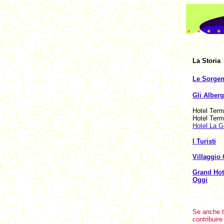
La Storia
Le Sorgen
Gli Alberg
Hotel Ter
Hotel Ter
Hotel La G
I Turisti
Villaggio
Grand Hot
Oggi
Se anche t
contribuire 